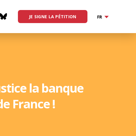
JE SIGNE LA PÉTITION
FR
stice la banque
de France !