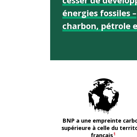
cesser de développ
énergies fossiles –
charbon, pétrole e
BNP a une empreinte carb
supérieure à celle du territ
1
français