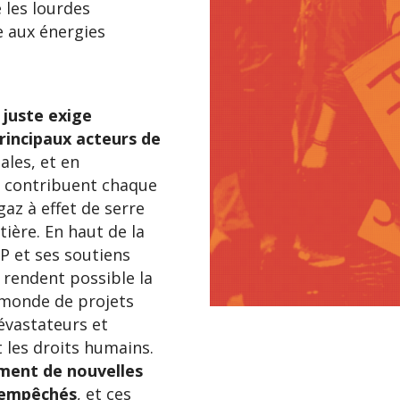
 les lourdes
 aux énergies
 juste exige
principaux acteurs de
ales, et en
i contribuent chaque
gaz à effet de serre
tière. En haut de la
NP et ses soutiens
i rendent possible la
 monde de projets
évastateurs et
t les droits humains.
ment de nouvelles
 empêchés
, et ces