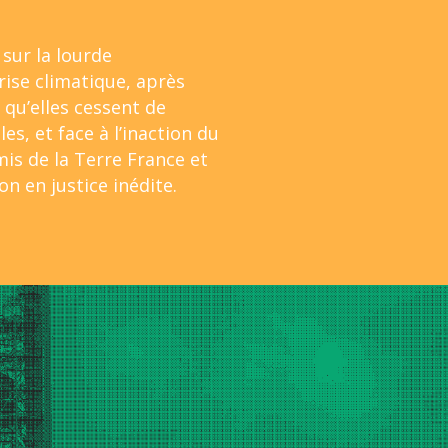
sur la lourde
rise climatique, après
 qu’elles cessent de
les, et face à l’inaction du
s de la Terre France et
on en justice inédite.