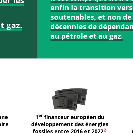
er les
enfin la transition ver
soutenables, et non de
t gaz.
décennies de dépendan
au pétrole et au gaz.
er
one
1
financeur européen du
oire
développement des énergies
2
fossiles entre 2016 et 2022