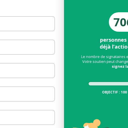
70
personnes
déjà l’actio
Le nombre de signataires en
Votre soutien peut changer
signez la
OBJECTIF : 100