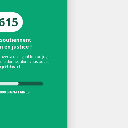
615
 soutiennent
n en justice !
verra un signal fort au juge.
 la donne, alors vous aussi,
 pétition !
 000 SIGNATAIRES